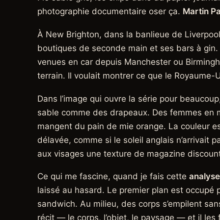
photographie documentaire oser ça.
Martin Pa
À New Brighton, dans la banlieue de Liverpool,
boutiques de seconde main et ses bars à gin. C
venues en car depuis Manchester ou Birmingha
terrain. Il voulait montrer ce que le Royaume-
Dans l’image qui ouvre la série pour beaucoup
sable comme des drapeaux. Des femmes en mai
mangent du pain de mie orange. La couleur est
délavée, comme si le soleil anglais n’arrivait 
aux visages une texture de magazine discount. C
Ce qui me fascine, quand je fais cette
analyse
laissé au hasard. Le premier plan est occupé 
sandwich. Au milieu, des corps s’empilent sans
récit — le corps, l’objet, le paysage — et il les