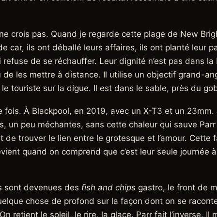
e ne crois pas. Quand je regarde cette plage de New Brigh
e car, ils ont déballé leurs affaires, ils ont planté leur 
 refuse de se réchauffer. Leur dignité n’est pas dans la 
eu de les mettre à distance. Il utilise un objectif gran
le touriste sur la digue. Il est dans le sable, près du go
 fois. À Blackpool, en 2019, avec un X-T3 et un 23mm. 
tes, un peu méchantes, sans cette chaleur qui sauve Parr
st de trouver le lien entre le grotesque et l’amour. Cette
devient quand on comprend que c’est leur seule journée à
tes sont devenues des
fish and chips
gastro, le front de 
t quelque chose de profond sur la façon dont on se racon
n retient le soleil, le rire, la glace. Parr fait l’inverse. I