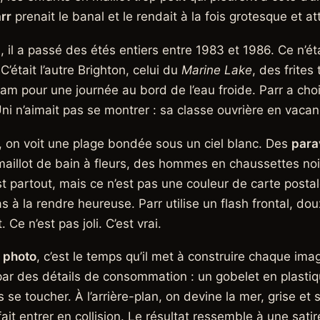
rr
prenait le banal et le rendait à la fois grotesque et at
 il a passé des étés entiers entre 1983 et 1986. Ce n’éta
’était l’autre Brighton, celui du
Marine Lake
, des frites
m pour une journée au bord de l’eau froide. Parr a choi
Uni n’aimait pas se montrer : sa classe ouvrière en vaca
, on voit une plage bondée sous un ciel blanc. Des
para
llot de bain à fleurs, des hommes en chaussettes noir
 partout, mais ce n’est pas une couleur de carte postal
pas à la rendre heureuse. Parr utilise un flash frontal, d
e n’est pas joli. C’est vrai.
 photo
, c’est le temps qu’il met à construire chaque imag
par des détails de consommation : un gobelet en plastiq
 se toucher. À l’arrière-plan, on devine la mer, grise et
 fait entrer en collision. Le résultat ressemble à une satir