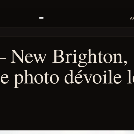
A
— New Brighton, 
se photo dévoile 