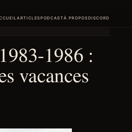
CCUEIL
ARTICLES
PODCAST
À PROPOS
DISCORD
1983-1986 :
les vacances