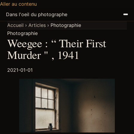
Aller au contenu
Dans l'oeil du photographe
Accueil
›
Articles
›
Photographie
Photographie
ACCUEIL
Weegee : “ Their First
ARTICLES
Murder " , 1941
PODCAST
2021-01-01
À PROPOS
DISCORD