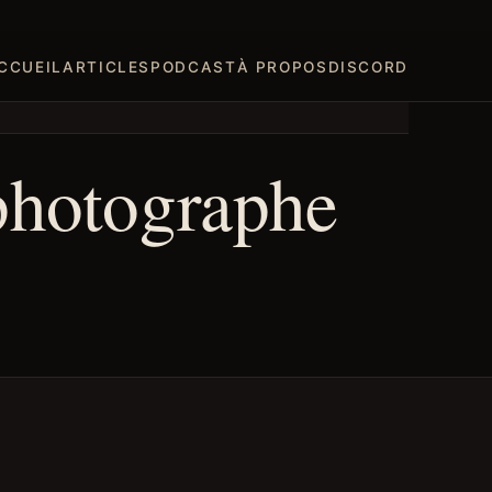
CCUEIL
ARTICLES
PODCAST
À PROPOS
DISCORD
photographe