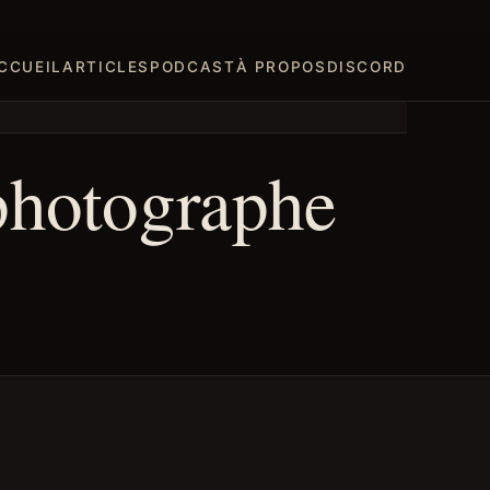
CCUEIL
ARTICLES
PODCAST
À PROPOS
DISCORD
photographe