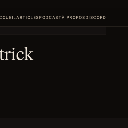
CCUEIL
ARTICLES
PODCAST
À PROPOS
DISCORD
trick