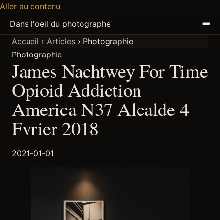
Aller au contenu
Dans l'oeil du photographe
Accueil
›
Articles
›
Photographie
Photographie
ACCUEIL
James Nachtwey For Time
ARTICLES
Opioid Addiction
America N37 Alcalde 4
PODCAST
Fvrier 2018
À PROPOS
2021-01-01
DISCORD